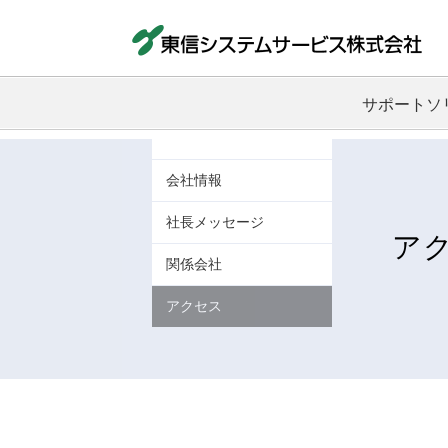
サポートソ
IT機器ライ
IT機器導入
キッティング
ヘルプデスク
ジメント
会社情報
社長メッセージ
ア
関係会社
アクセス