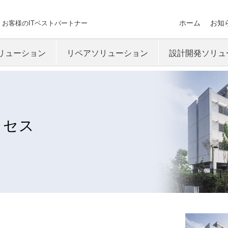
ホーム
お知
お客様のITベストパートナー
リューション
リペアソリューション
設計開発ソリュ
フサイクルマネ
センドバック保守
IT機器の機構設計
マネジメント
オンサイト保守
IT機器の製品評価
受入検査代行
クセス